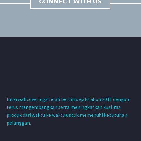
CONNECT WITH US
Interwallcoverings telah berdiri sejak tahun 2011 dengan
terus mengembangkan serta meningkatkan kualitas
produk dari waktu ke waktu untuk memenuhi kebutuhan
pelanggan.